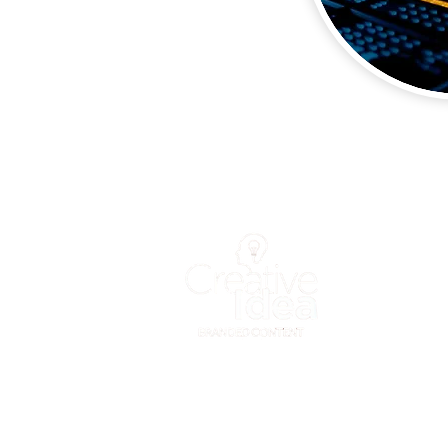
CNPJ: 19.513.92
Rua Tupi, 365 - C
(11) 3663.1506 
vanessa@ideacr
@2023 Todos os 