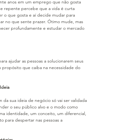
rante anos em um emprego que não gosta
de repente percebe que a vida é curta
er o que gosta e aí decide mudar para
lhar no que sente prazer. Ótimo mude, mas
nhecer profundamente e estudar o mercado
ara ajudar as pessoas a solucionarem seus
 propósito que caiba na necessidade do
 Ideia
da sua ideia de negócio só vai ser validada
ender o seu público alvo e o modo como
uma identidade, um conceito, um diferencial,
to para despertar nas pessoas a
atégias