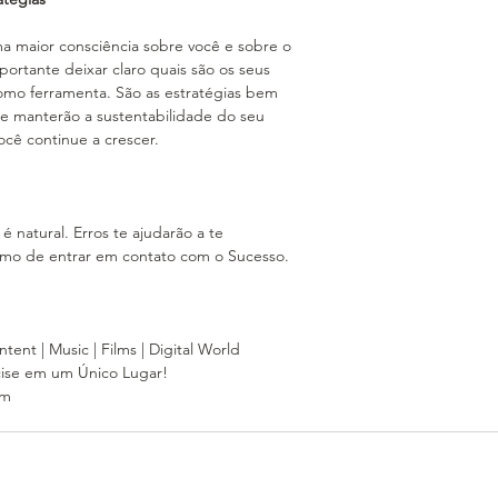
a maior consciência sobre você e sobre o
portante deixar claro quais são os seus
 como ferramenta. São as estratégias bem
ue manterão a sustentabilidade do seu
ocê continue a crescer.
é natural. Erros te ajudarão a te
ximo de entrar em contato com o Sucesso.
ent | Music | Films | Digital World
cise em um Único Lugar!
om