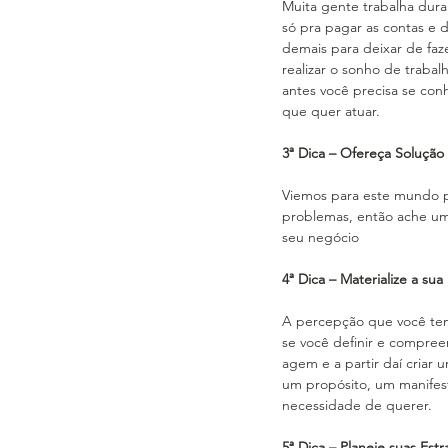
Muita gente trabalha du
só pra pagar as contas e 
demais para deixar de faz
realizar o sonho de traba
antes você precisa se co
que quer atuar.
3ª Dica – Ofereça Solução
Viemos para este mundo p
problemas, então ache um
seu negócio
4ª Dica – Materialize a sua
A percepção que você tem 
se você definir e compre
agem e a partir daí criar 
um propósito, um manifes
necessidade de querer.
5ª Dica – Planeje suas Estr