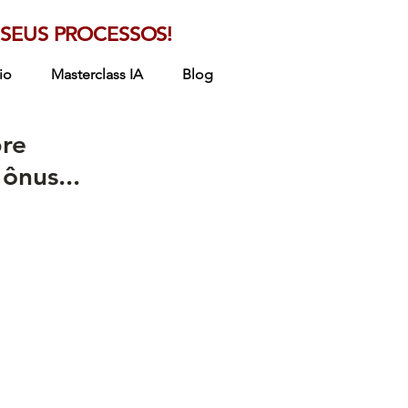
SEUS PROCESSOS!
io
Masterclass IA
Blog
pre
ônus...