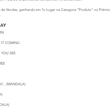
 de Vendas, ganhando em 1o Lugar na Categoria "Produto" no Prêmio M
.
DAY
ORN
E IT COMING
 YOU SEE
REE
Y... (MANDALA)
A)
NDALA)