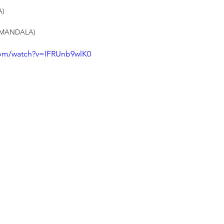
A)
(MANDALA)
com/watch?v=IFRUnb9wlK0