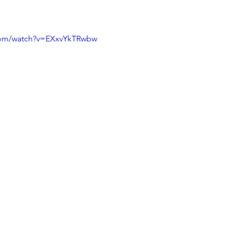
com/watch?v=EXxvYkTRwbw