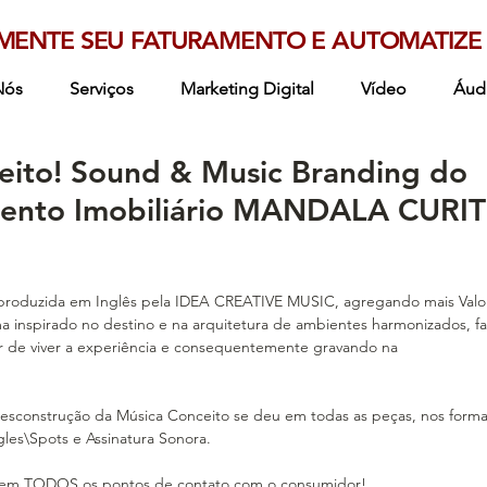
MENTE SEU FATURAMENTO E AUTOMATIZE 
Nós
Serviços
Marketing Digital
Vídeo
Áud
eito! Sound & Music Branding do
ento Imobiliário MANDALA CURIT
 produzida em Inglês pela IDEA CREATIVE MUSIC, agregando mais Valor
 inspirado no destino e na arquitetura de ambientes harmonizados, f
r de viver a experiência e consequentemente gravando na 
construção da Música Conceito se deu em todas as peças, nos form
ngles\Spots e Assinatura Sonora.
as em TODOS os pontos de contato com o consumidor!