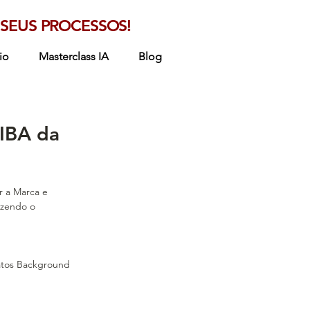
SEUS PROCESSOS!
io
Masterclass IA
Blog
IBA da
 a Marca e 
azendo o 
atos Background 