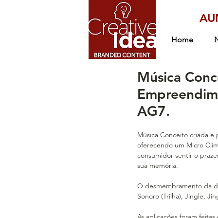
AU
Home
Música Conc
Empreendim
AG7.
Música Conceito criada e
oferecendo um Micro Clima
consumidor sentir o praze
sua memória.
O desmembramento da des
Sonoro (Trilha), Jingle, Ji
As aplicações foram feit